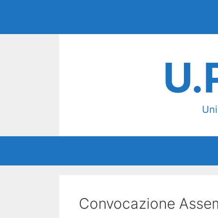
Vai
al
contenuto
U.
Uni
Convocazione Assem