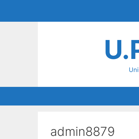
Vai
al
contenuto
U.
Uni
admin8879